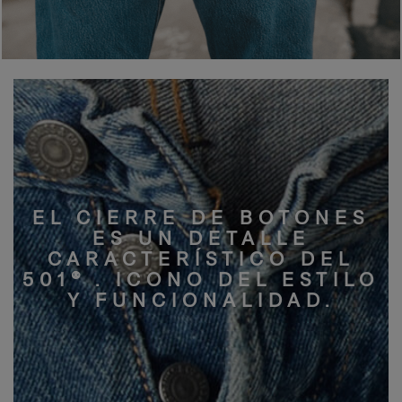
EL CIERRE DE BOTONES
ES UN DETALLE
CARACTERÍSTICO DEL
501® . ICONO DEL ESTILO
Y FUNCIONALIDAD.