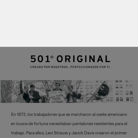
501®
501®
501® CT
501®
ORIGINAL
SKINNY
SHORTS
En 1873, los trabajadores que se marcharon al oeste americano
en busca de fortuna necesitaban pantalones resistentes para el
trabajo. Para ellos, Levi Strauss y Jacob Davis crearon el primer