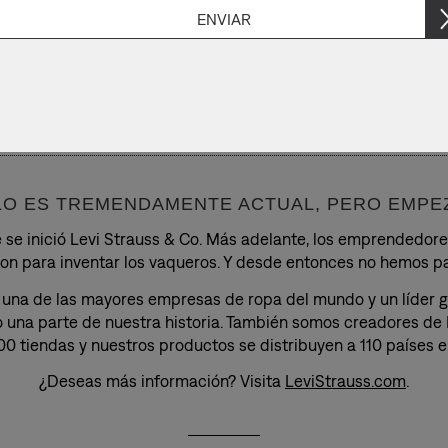
LO ES TREMENDAMENTE ACTUAL, PERO EMPEZ
e se inició Levi Strauss & Co. Más adelante, los emprendedore
ron para inventar los vaqueros. Y desde entonces no hemos pa
s una de las mayores empresas de ropa del mundo y un líder g
o una parte de nuestra historia. También somos creadores de
0 tiendas y nuestros productos se distribuyen a 110 países e
¿Deseas más información? Visita
LeviStrauss.com
.