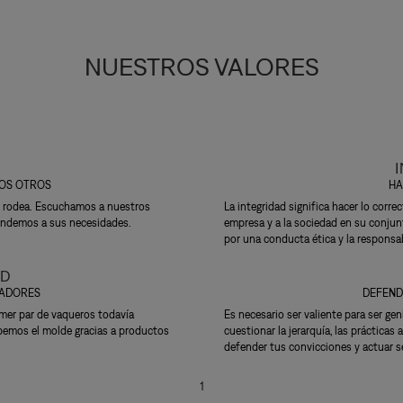
NUESTROS VALORES
LOS OTROS
HA
s rodea. Escuchamos a nuestros
La integridad significa hacer lo corr
pondemos a sus necesidades.
empresa y a la sociedad en su conjun
por una conducta ética y la responsab
AD
VADORES
DEFEND
imer par de vaqueros todavía
Es necesario ser valiente para ser geni
pemos el molde gracias a productos
cuestionar la jerarquía, las prácticas
defender tus convicciones y actuar s
1