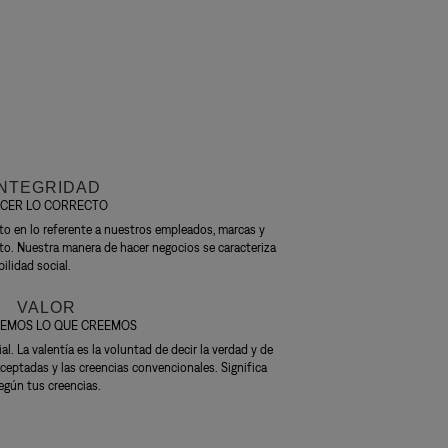
INTEGRIDAD
CER LO CORRECTO
ecto en lo referente a nuestros empleados, marcas y
to. Nuestra manera de hacer negocios se caracteriza
ilidad social.
VALOR
EMOS LO QUE CREEMOS
al. La valentía es la voluntad de decir la verdad y de
 aceptadas y las creencias convencionales. Significa
egún tus creencias.