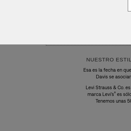
NUESTRO ESTI
Esa es la fecha en qu
Davis se asocia
Levi Strauss & Co. e
marca Levi’s
es sól
®
Tenemos unas 50