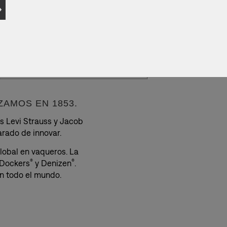
AMOS EN 1853.
s Levi Strauss y Jacob
rado de innovar.
lobal en vaqueros. La
 Dockers
y Denizen
.
®
®
n todo el mundo.