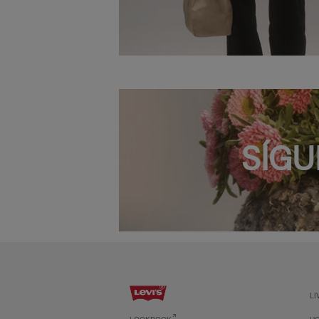
SÍGU
LI