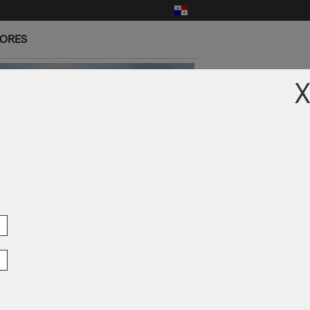
LORES
X