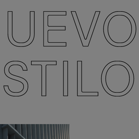
NUEVO
STIL